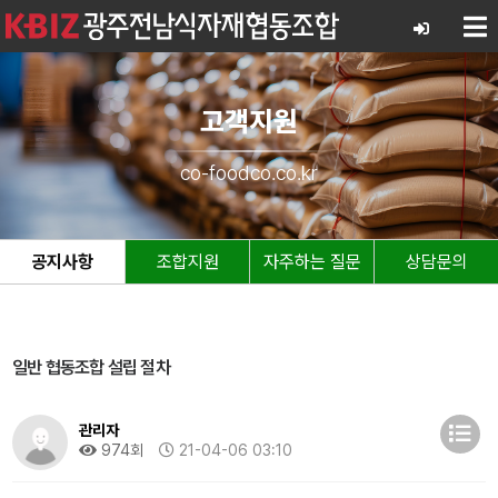
고객지원
co-foodco.co.kr
공지사항
조합지원
자주하는 질문
상담문의
일반 협동조합 설립 절차
관리자
974회
21-04-06 03:10