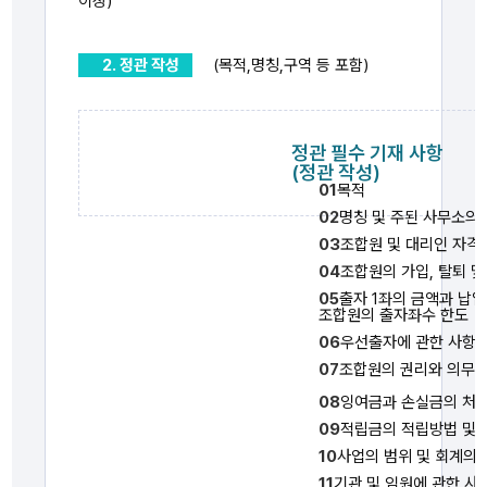
이상)
2. 정관 작성
(목적,명칭,구역 등 포함)
정관 필수 기재 사항
(정관 작성)
01
목적
02
명칭 및 주된 사무소의
03
조합원 및 대리인 자격
04
조합원의 가입, 탈퇴 및
05
출자 1좌의 금액과 납입
조합원의 출자좌수 한도
06
우선출자에 관한 사항
07
조합원의 권리와 의무에
08
잉여금과 손실금의 처리
09
적립금의 적립방법 및 
10
사업의 범위 및 회계의 
11
기관 및 임원에 관한 사