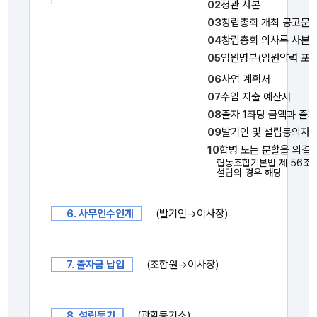
02
정관 사본
03
창립총회 개최 공고문
04
창립총회 의사록 사본
05
임원명부(임원약력 포함
06
사업 계획서
07
수입 지출 예산서
08
출자 1좌당 금액과 출
09
발기인 및 설립동의자 
10
합병 또는 분할을 의결
협동조합기본법 제 56조에
설립의 경우 해당
6. 사무인수인계
(발기인→이사장)
7. 출자금 납입
(조합원→이사장)
8. 설립등기
(관할등기소)