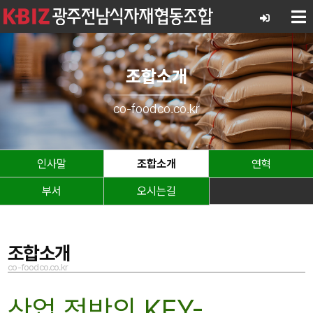
조합소개
co-foodco.co.kr
인사말
조합소개
연혁
부서
오시는길
조합소개
co-foodco.co.kr
산업 전반의 KEY-